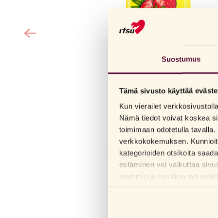
Suostumus
Tämä sivusto käyttää eväste
Kun vierailet verkkosivustol
Nämä tiedot voivat koskea si
toimimaan odotetulla tavalla. 
verkkokokemuksen. Kunnioitam
kategorioiden otsikoita saad
estäminen voi vaikuttaa sivu
aiemmin ja hyväksynyt evästei