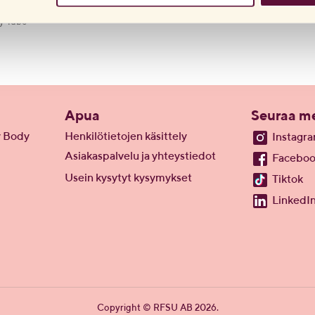
y Tube
Apua
Seuraa me
y Body
Henkilötietojen käsittely
Instagr
Asiakaspalvelu ja yhteystiedot
Facebo
Usein kysytyt kysymykset
Tiktok
LinkedI
Copyright © RFSU AB 2026.