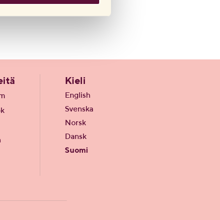
itä
Kieli
English
am
Svenska
ok
Norsk
Dansk
n
Suomi