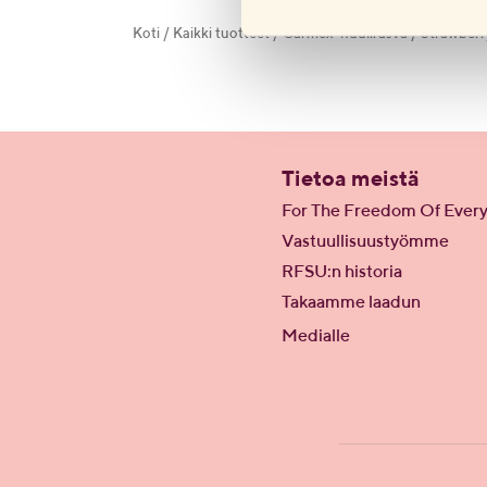
Koti
/
Kaikki tuotteet
/
Carmex-huulirasva
/
Strawberr
Tietoa meistä
For The Freedom Of Ever
Vastuullisuustyömme
RFSU:n historia
Takaamme laadun
Medialle