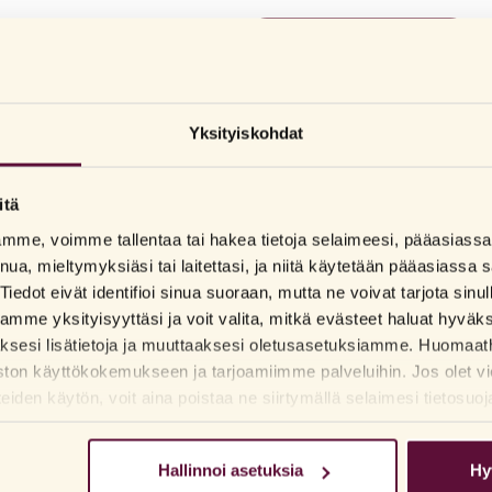
Katso jälleenmyyjät
UUTUUS! Carmex Strawberry Tube S
mansikkapeltoja. Kuin jälkiruoka hu
Yksityiskohdat
SPF15-suojakerroin
itä
Sisältää kaakakovoita pitkäkesto
lamme, voimme tallentaa tai hakea tietoja selaimeesi, pääasias
Sisältää mentholia, jolla on rauh
nua, mieltymyksiäsi tai laitettasi, ja niitä käytetään pääasiass
Mansikoiden herkullinen aromi
Tiedot eivät identifioi sinua suoraan, mutta ne voivat tarjota sinu
me yksityisyyttäsi ja voit valita, mitkä evästeet haluat hyväk
aksesi lisätietoja ja muuttaaksesi oletusasetuksiamme. Huomaat
ston käyttökokemukseen ja tarjoamiimme palveluihin. Jos olet vi
den käytön, voit aina poistaa ne siirtymällä selaimesi tietosuoj
Hallinnoi asetuksia
Hy