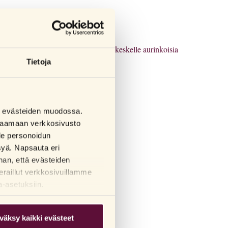
PF15-suojakertoimella vie sinut keskelle aurinkoisia
ulillasi!
Tietoja
iseen kosteutukseen.
sa evästeiden muodossa.
oittavan viilentävä vaikutus
a saamaan verkkosivusto
lle personoidun
syä. Napsauta eri
han, että evästeiden
eraillut verkkosivuillamme
a-asetuksiin.
väksy kaikki evästeet