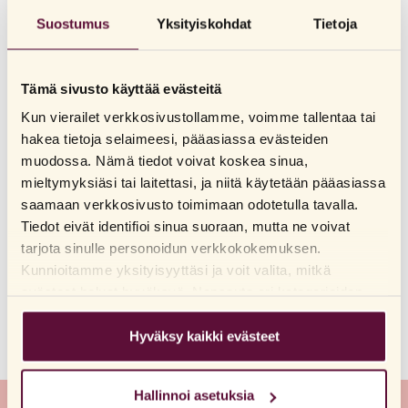
Suostumus
Yksityiskohdat
Tietoja
Carmex
Original Stick
KLASSINEN CARMEX-HUULIRASVA KÄYTÄNNÖLLISESSÄ PUIKOSSA
Tämä sivusto käyttää evästeitä
Kun vierailet verkkosivustollamme, voimme tallentaa tai
Katso jälleenmyyjät
hakea tietoja selaimeesi, pääasiassa evästeiden
muodossa. Nämä tiedot voivat koskea sinua,
Carmex-huulirasva kosteuttaa ja suojaa tehokkaasti ja
mieltymyksiäsi tai laitettasi, ja niitä käytetään pääasiassa
pitkäkestoisesti huuliasi. Palauttaa huultesi luonnollisen
saamaan verkkosivusto toimimaan odotetulla tavalla.
pehmeyden. Puikkopakkaus on kätevä ottaa mukaan ja levittää
Tiedot eivät identifioi sinua suoraan, mutta ne voivat
huulille missä tahansa. Sisältää SPF15 -aurinkosuojan.
LUE LISÄÄ
tarjota sinulle personoidun verkkokokemuksen.
Vedenkestävä jopa 80 minuutin ajan.
Kunnioitamme yksityisyyttäsi ja voit valita, mitkä
evästeet haluat hyväksyä. Napsauta eri kategorioiden
Kaakaovoi auttaa tekemään huulista pehmeät ja kosteutetut
Koti
/
Kaikki tuotteet
/
Carmex-huulirasva
/
Carmex-puikot
/
otsikoita saadaksesi lisätietoja ja muuttaaksesi
Tarjoaa pitkäkestoista suojaa, joka kosteuttaa ja ehkäisee
Original Stick
oletusasetuksiamme. Huomaathan, että evästeiden
Hyväksy kaikki evästeet
kuivuutta.
estäminen voi vaikuttaa sivuston käyttökokemukseen ja
Säännöllinen käyttö estää auringon aiheuttamia vaurioita
tarjoamiimme palveluihin. Jos olet vieraillut
Hallinnoi asetuksia
verkkosivuillamme aiemmin ja hyväksynyt evästeiden