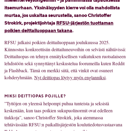
mielenterveysongelmiin – ja pahimmassa tapauksessa
itsemurhaan. Yksinäisyyden kierre voi olla mahdollista
murtaa, jos uskaltaa seurustella, sanoo Christoffer
Strokirk, projektijohtaja
RFSU-järjestön tuottaman
poikien deittailuoppaan takana
.
RFSU julkaisi poikien deittailuoppaan joulukuussa 2025.
Kiinnostus konkreettisiin deittailuneuvoihin on selvästi nähtävissä:
Deittailuopas on tehnyn ennätyksellisen vaikutuksen ruotsalaiseen
lehdistöön sekä synnyttänyt keskustelua foorumeilla kuten Reddit
ja Flashback. Tämä on merkki siitä, että vinkit ovat osuneet
kohderyhmään.
Nyt deittiopas löytyy myös englanniksi
.
MIKSI DEITTIOPAS POJILLE?
”Tyttöjen on yleensä helpompi puhua tunteista ja seksistä
keskenään, kun taas poikien sukupuolinormit ovat edelleen
tiukkoja”, sanoo Christoffer Strokirk, joka aiemmassa
tehtävässään RFSU:n paikallisjärjestön koulutiedotusvastaavana