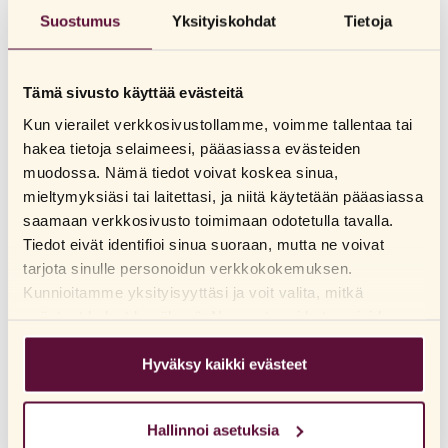
Suostumus
Yksityiskohdat
Tietoja
Tämä sivusto käyttää evästeitä
Kun vierailet verkkosivustollamme, voimme tallentaa tai
hakea tietoja selaimeesi, pääasiassa evästeiden
muodossa. Nämä tiedot voivat koskea sinua,
mieltymyksiäsi tai laitettasi, ja niitä käytetään pääasiassa
saamaan verkkosivusto toimimaan odotetulla tavalla.
Tiedot eivät identifioi sinua suoraan, mutta ne voivat
tarjota sinulle personoidun verkkokokemuksen.
Kunnioitamme yksityisyyttäsi ja voit valita, mitkä
evästeet haluat hyväksyä. Napsauta eri kategorioiden
otsikoita saadaksesi lisätietoja ja muuttaaksesi
oletusasetuksiamme. Huomaathan, että evästeiden
Hyväksy kaikki evästeet
estäminen voi vaikuttaa sivuston käyttökokemukseen ja
tarjoamiimme palveluihin. Jos olet vieraillut
Hallinnoi asetuksia
verkkosivuillamme aiemmin ja hyväksynyt evästeiden