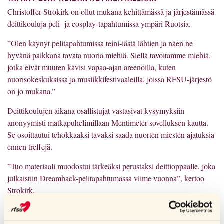
Christoffer Strokirk on ollut mukana kehittämässä ja järjestämässä
deittikouluja peli- ja cosplay-tapahtumissa ympäri Ruotsia.
”Olen käynyt pelitapahtumissa teini-iästä lähtien ja näen ne
hyvänä paikkana tavata nuoria miehiä. Siellä tavoitamme miehiä,
jotka eivät muuten kävisi vapaa-ajan areenoilla, kuten
nuorisokeskuksissa ja musiikkifestivaaleilla, joissa RFSU-järjestö
on jo mukana.”
Deittikoulujen aikana osallistujat vastasivat kysymyksiin
anonyymisti matkapuhelimillaan Mentimeter-sovelluksen kautta.
Se osoittautui tehokkaaksi tavaksi saada nuorten miesten ajatuksia
ennen treffejä.
”Tuo materiaali muodostui tärkeäksi perustaksi deittioppaalle, joka
julkaistiin Dreamhack-pelitapahtumassa viime vuonna”, kertoo
Strokirk.
Lataa deittailuopas täältä.