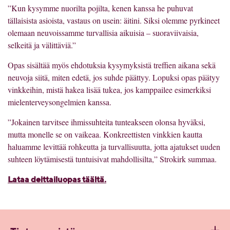
”Kun kysymme nuorilta pojilta, kenen kanssa he puhuvat
tällaisista asioista, vastaus on usein: äitini. Siksi olemme pyrkineet
olemaan neuvoissamme turvallisia aikuisia – suoraviivaisia,
selkeitä ja välittäviä.”
Opas sisältää myös ehdotuksia kysymyksistä treffien aikana sekä
neuvoja siitä, miten edetä, jos suhde päättyy. Lopuksi opas päätyy
vinkkeihin, mistä hakea lisää tukea, jos kamppailee esimerkiksi
mielenterveysongelmien kanssa.
”Jokainen tarvitsee ihmissuhteita tunteakseen olonsa hyväksi,
mutta monelle se on vaikeaa. Konkreettisten vinkkien kautta
haluamme levittää rohkeutta ja turvallisuutta, jotta ajatukset uuden
suhteen löytämisestä tuntuisivat mahdollisilta,” Strokirk summaa.
Lataa deittailuopas täältä.