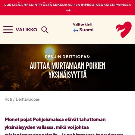
LUE LISÄÄ RFSU:N TYÖSTÄ SEKSUAALI- JA IHMISOIKEUKSIEN PARISSA
Valitse kieli
VALIKKO
Suomi
RFSU:N DEITTIOPAS:
Auttaa murtamaan poikien
yksinäisyyttä
Koti
/
Deittailuopas
Monet pojat Pohjoismaissa elävät tahattoman
yksinäisyyden vallassa, mikä voi johtaa