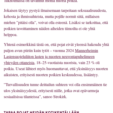
Tukholmassa on tavannut monia nuoria poikia.
Jokaisen täytyy pystyä ilmaisemaan tarpeitaan seksuaalisuudesta,
kehosta ja ihmissuhteista, mutta pojille normit siitä, millaisen
miehen ”pitäisi olla”, voivat olla esteenä. Lisäksi se tarkoittaa, että
poikien tavoittaminen näiden aiheiden tiimoilta ei ole yhtä
helppoa.
Yhtenä esimerkkinä tästä on, että pojat eivät yleensä hakeudu yhtä
paljon avun piiriin kuin tytöt – vuonna 2024
Mannerheimin
Lastensuojeluliiton lasten ja nuorten neuvontapuhelimeen
yhteyden ottaneista,
18–25-vuotiaista nuorista, vain 23 % oli
poikia. Useat lähteet myös huomauttavat, että yksinäisyys nuorten
aikuisten, erityisesti nuorten poikien keskuudessa, lisääntyy.
”Turvallisuuden tunne deittailun suhteen voi olla ensimmäinen tie
ulos yksinäisyydestä, erityisesti niille, jotka ovat epävarmoja
sosiaalisissa tilanteissa”, sanoo Strokirk.
TAPAA POJAT HEIDÄN KOTIKENTÄLLÄÄN