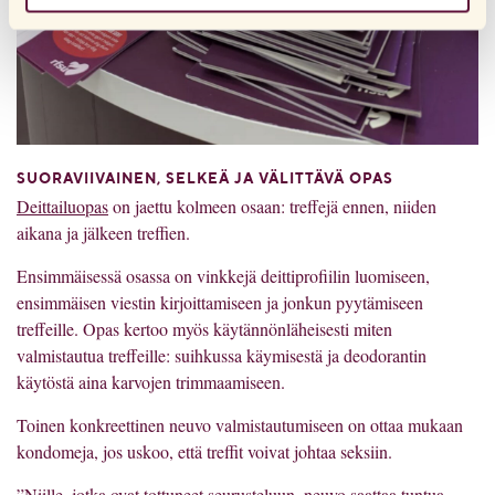
käytön, voit aina poistaa ne siirtymällä selaimesi
tietosuoja-asetuksiin.
SUORAVIIVAINEN, SELKEÄ JA VÄLITTÄVÄ OPAS
Deittailuopas
on jaettu kolmeen osaan: treffejä ennen, niiden
aikana ja jälkeen treffien.
Ensimmäisessä osassa on vinkkejä deittiprofiilin luomiseen,
ensimmäisen viestin kirjoittamiseen ja jonkun pyytämiseen
treffeille. Opas kertoo myös käytännönläheisesti miten
valmistautua treffeille: suihkussa käymisestä ja deodorantin
käytöstä aina karvojen trimmaamiseen.
Toinen konkreettinen neuvo valmistautumiseen on ottaa mukaan
kondomeja, jos uskoo, että treffit voivat johtaa seksiin.
”Niille, jotka ovat tottuneet seurusteluun, neuvo saattaa tuntua