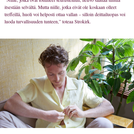
itsestään selvältä. Mutta niille, jotka eivät ole koskaan olleet
treffeillä, huoli voi helposti ottaa vallan – silloin deittailuopas voi
luoda turvallisuuden tunteen,” toteaa Strokirk.