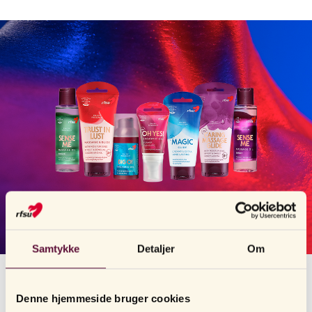
Vidste du at hjernen faktisk er det vigtigste organ vi har når det
gælder sex?Det er i hjernen beslutningen om du vil have sex eller
ikke tages. I hjernen koordineres sanseindtryk som syn, lugt,
smag, hørsel og følelse og alle disse indtryk er vigtige for lysten og
liderligheden. Hjernen styrer også følelsen og oplevelserne af sex.
I hjernebarken (cortex) findes et center for følelsesindtryk fra
kønnet, og i hypotalamus er der et lystcenter.
Lysten og feel-good følelsen, som man har brug for ved sex, styres
af hjernen og kan forsvinde lige så hurtigt som den kan dukke op,
for eksempel hvis du blir forstyrret i din følelse lige når du
begynder at blive liderlig. At du besøger os og læser denne tekst
øger chancen for både sex og nydelse – så væk alle sanserne og
nyd!
Samtykke
Detaljer
Om
Alfabetisk
Denne hjemmeside bruger cookies