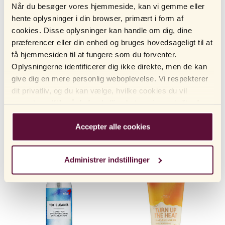
Når du besøger vores hjemmeside, kan vi gemme eller
hente oplysninger i din browser, primært i form af
cookies. Disse oplysninger kan handle om dig, dine
præferencer eller din enhed og bruges hovedsageligt til at
få hjemmesiden til at fungere som du forventer.
Oplysningerne identificerer dig ikke direkte, men de kan
give dig en mere personlig weboplevelse. Vi respekterer
dit privatliv, og du kan vælge, hvilke cookies du vil
acceptere. Klik på de forskellige kategorioverskrifter for
at finde ud af mere og ændre vores standardindstillinger.
RFSU
Caring Massage Glide – 3-i-1
RFSU
Oh Yes! Stimulating Gel –
glidecreme
Orgasmecreme
Bemærk venligst, at blokering af cookies kan påvirke din
Accepter alle cookies
oplevelse af hjemmesiden og de tjenester, vi tilbyder.
Hvis du har besøgt vores hjemmeside før og accepteret
Administrer indstillinger
brugen af ​​cookies, kan du altid slette dem ved at
navigere til privatlivsindstillingerne i din browser.