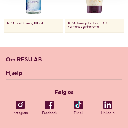
RFSU
Toy Cleaner, 100ml
RFSU
Turn up the Heat – 3 i 1
varmende glidecreme
Om RFSU AB
Hjælp
Følg os
Instagram
Facebook
Tiktok
LinkedIn