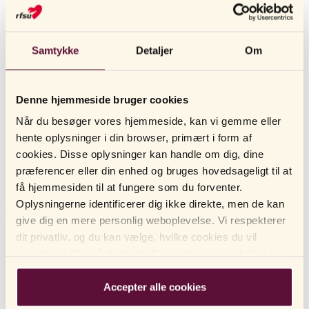
ANDRE LÆSER OGSÅ
Samtykke
Detaljer
Om
Flere af Sense Me produkterne indeholder parfume, er
det ok?
Denne hjemmeside bruger cookies
Jeg har købt et af jeres sexlegetøj hos [butik, apotek, e-
handler eller andet], er det jer eller den butik jeg købt
Når du besøger vores hjemmeside, kan vi gemme eller
det hos som tager imod returneringer og/eller
hente oplysninger i din browser, primært i form af
reklamationer?
cookies. Disse oplysninger kan handle om dig, dine
præferencer eller din enhed og bruges hovedsageligt til at
Hvilken glidecreme skal jeg anvende ved analsex?
få hjemmesiden til at fungere som du forventer.
Jeg er ekstra følsom og får let allergiske reaktioner.
Oplysningerne identificerer dig ikke direkte, men de kan
Hvilken af jeres glidecremer kan i anbefale mig?
give dig en mere personlig weboplevelse. Vi respekterer
dit privatliv, og du kan vælge, hvilke cookies du vil
Hvilket kondom skal jeg vælge?
acceptere. Klik på de forskellige kategorioverskrifter for
at finde ud af mere og ændre vores standardindstillinger.
Vibratorer og dildoer er relativt intuitive når det gælder
Bemærk venligst, at blokering af cookies kan påvirke din
hvordan de kan stimulere og give nydelse, men hvordan
Accepter alle cookies
fungerer jeres andre typer sexlegetøj?
oplevelse af hjemmesiden og de tjenester, vi tilbyder.