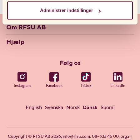
Hvis du har besøgt vores hjemmeside før og accepteret
Administrer indstillinger
brugen af ​​cookies, kan du altid slette dem ved at
navigere til privatlivsindstillingerne i din browser.
Om RFSU AB
Hjælp
Følg os
Instagram
Facebook
Tiktok
LinkedIn
English
Svenska
Norsk
Dansk
Suomi
Copyright © RFSU AB 2026.
info@rfsu.com
, 08-633 46 00, org.nr